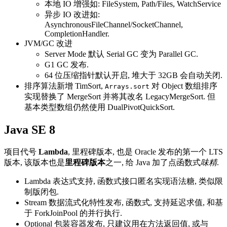
本地 IO 增强如: FileSystem, Path/Files, WatchService
异步 IO 改进如:
AsynchronousFileChannel/SocketChannel,
CompletionHandler.
JVM/GC 改进
Server Mode 默认 Serial GC 变为 Parallel GC.
G1 GC 发布.
64 位压缩指针默认开启, 堆大于 32GB 会自动关闭.
排序算法新增 TimSort,
对 Object 数组排序
Arrays.sort
实现替换了 MergeSort 并将其改名 LegacyMergeSort. 但
基本类型数组仍然使用 DualPivotQuickSort.
Java SE 8
项目代号
Lambda
, 里程碑版本, 也是 Oracle 发布的第一个 LTS
版本, 该版本也是
里程碑版本
之一, 给 Java 加了点函数式
味精
.
Lambda 表达式支持, 函数式接口匿名实现语法糖, 类似限
制版闭包.
Stream 数据流式化特性发布, 函数式, 支持延迟求值, 和基
于 ForkJoinPool 的并行执行.
Optional 包装容器发布, 只建议用在方法返回值, 或与