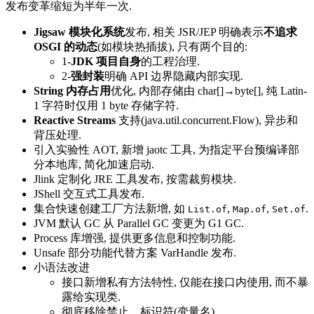
发布变革缩短为半年一次.
Jigsaw 模块化系统
发布, 相关 JSR/JEP 明确表示
不追求
OSGI 的动态
(如模块热插拔), 只有两个目的:
1-
JDK 项目自身
的工程治理.
2-
强封装
明确 API 边界隐藏内部实现.
String 内存占用
优化, 内部存储由 char[]→byte[], 纯 Latin-
1 字符时仅用 1 byte 存储字符.
Reactive Streams
支持(java.util.concurrent.Flow), 异步和
背压处理.
引入实验性 AOT, 新增 jaotc 工具, 为指定平台预编译部
分本地库, 简化加速启动.
Jlink 定制化 JRE 工具发布, 按需裁剪模块.
JShell 交互式工具发布.
集合快速创建工厂方法新增, 如
,
,
.
List.of
Map.of
Set.of
JVM 默认 GC 从 Parallel GC 变更为 G1 GC.
Process 库增强, 提供更多信息和控制功能.
Unsafe 部分功能代替方案 VarHandle 发布.
小语法改进
接口新增私有方法特性, 仅能在接口内使用, 而不暴
露给实现类.
彻底移除禁止
标识符(变量名).
_