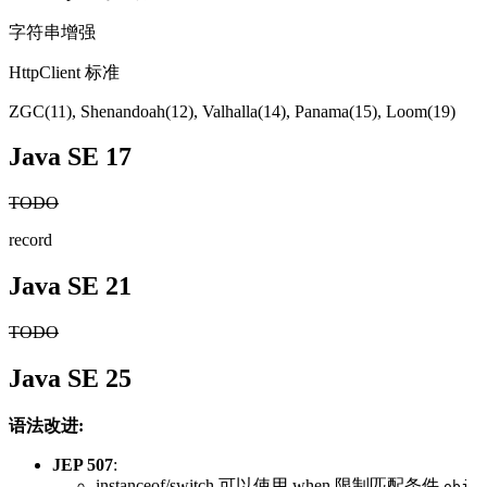
字符串增强
HttpClient 标准
ZGC(11), Shenandoah(12), Valhalla(14), Panama(15), Loom(19)
Java SE 17
TODO
record
Java SE 21
TODO
Java SE 25
语法改进:
JEP 507
:
instanceof/switch 可以使用 when 限制匹配条件
obj