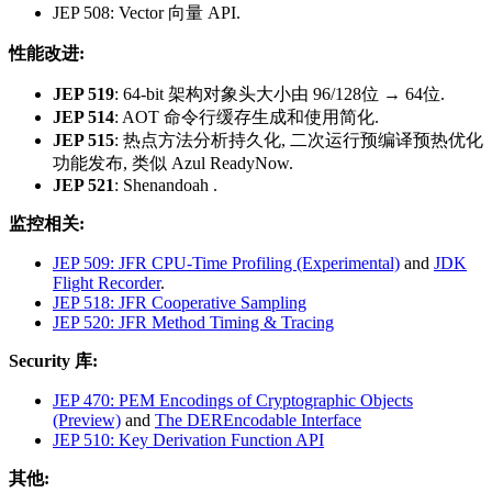
JEP 508: Vector 向量 API.
性能改进:
JEP 519
: 64-bit 架构对象头大小由 96/128位 → 64位.
JEP 514
: AOT 命令行缓存生成和使用简化.
JEP 515
: 热点方法分析持久化, 二次运行预编译预热优化
功能发布, 类似 Azul ReadyNow.
JEP 521
: Shenandoah .
监控相关:
JEP 509: JFR CPU-Time Profiling (Experimental)
and
JDK
Flight Recorder
.
JEP 518: JFR Cooperative Sampling
JEP 520: JFR Method Timing & Tracing
Security 库:
JEP 470: PEM Encodings of Cryptographic Objects
(Preview)
and
The DEREncodable Interface
JEP 510: Key Derivation Function API
其他: