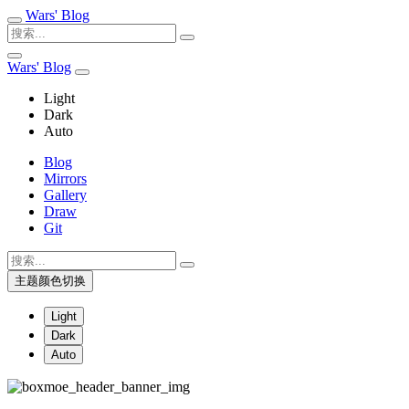
Wars' Blog
Wars' Blog
Light
Dark
Auto
Blog
Mirrors
Gallery
Draw
Git
主题颜色切换
Light
Dark
Auto