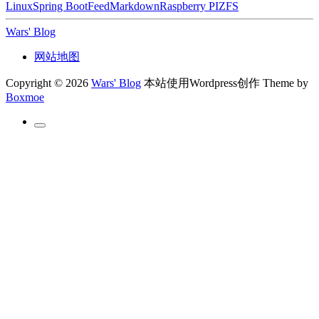
Linux
Spring Boot
Feed
Markdown
Raspberry PI
ZFS
Wars' Blog
网站地图
Copyright © 2026
Wars' Blog
本站使用Wordpress创作
Theme by
Boxmoe