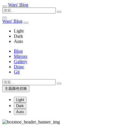
Wars' Blog
Wars' Blog
Light
Dark
Auto
Blog
Mirrors
Gallery
Draw
Git
主题颜色切换
Light
Dark
Auto