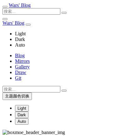
Wars' Blog
Wars' Blog
Light
Dark
Auto
Blog
Mirrors
Gallery
Draw
Git
主题颜色切换
Light
Dark
Auto