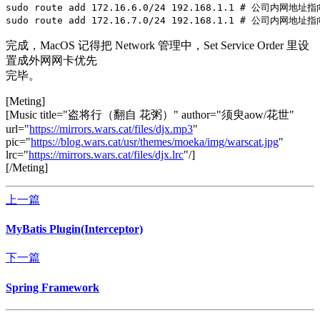
sudo route add 172.16.6.0/24 192.168.1.1 # 公司内网地
sudo route add 172.16.7.0/24 192.168.1.1 # 公司内网
完成，MacOS 记得把 Network 管理中，Set Service Order 里设
置成外网网卡优先
完毕。
[Meting]
[Music title="盗将行（翻自 花粥）" author="须臾aow/花世"
url="
https://mirrors.wars.cat/files/djx.mp3
"
pic="
https://blog.wars.cat/usr/themes/moeka/img/warscat.jpg
"
lrc="
https://mirrors.wars.cat/files/djx.lrc
"/]
[/Meting]
上一篇
MyBatis Plugin(Interceptor)
下一篇
Spring Framework