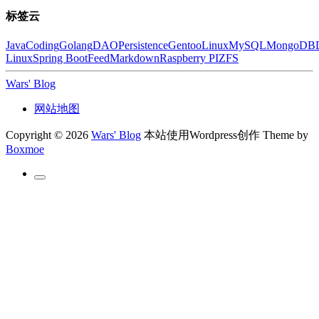
标签云
Java
Coding
Golang
DAO
Persistence
Gentoo
Linux
MySQL
MongoDB
Linux
Spring Boot
Feed
Markdown
Raspberry PI
ZFS
Wars' Blog
网站地图
Copyright © 2026
Wars' Blog
本站使用Wordpress创作
Theme by
Boxmoe